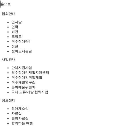
홈으로
협회안내
인사말
연혁
비전
조직도
척수장애란?
정관
찾아오시는길
사업안내
단체지원사업
척수장애인재활지원센터
척수장애인직업재활
척수재활연구소
문화예술위원회
국제 교류/개발 협력사업
정보센터
장애계소식
자료실
협회자료실
함께하는 여행