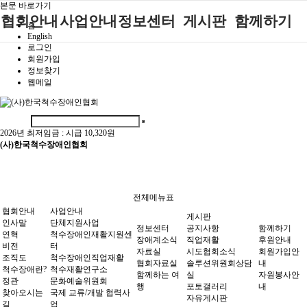
본문 바로가기
협회안내
사업안내
정보센터
게시판
함께하기
홈
English
로그인
인사말
단체지원사업
장애계소식
공지사항
후원안내
회원가입
정보찾기
연혁
척수장애인재
자료실
직업재활
회원가입안내
웹메일
활지원센터
비전
협회자료실
시도협회소식
자원봉사안내
척수장애인직
조직도
함께하는 여
솔루션위원회
업재활
행
상담실
2026년 최저임금 :
시급 10,320원
척수장애란?
척수재활연구
(사)한국척수장애인협회
포토갤러리
정관
소
자유게시판
찾아오시는길
문화예술위원
회
전체메뉴표
국제 교류/개
협회안내
사업안내
게시판
발 협력사업
인사말
단체지원사업
정보센터
공지사항
함께하기
연혁
척수장애인재활지원센
장애계소식
직업재활
후원안내
비전
터
자료실
시도협회소식
회원가입안
조직도
척수장애인직업재활
협회자료실
솔루션위원회상담
내
척수장애란?
척수재활연구소
함께하는 여
실
자원봉사안
정관
문화예술위원회
행
포토갤러리
내
찾아오시는
국제 교류/개발 협력사
자유게시판
길
업