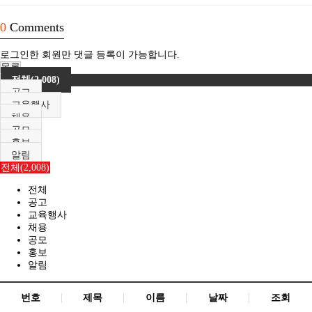
0
Comments
로그인한 회원만 댓글 등록이 가능합니다.
목록
전체(2,008)
공고
교육행사
채용
공모
홍보
알림
전체(2,008)
전체
공고
교육행사
채용
공모
홍보
알림
번호
제목
이름
날짜
조회