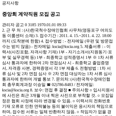
공지사항
중앙회 계약직원 모집 공고
관리자
공고
0
3185
1970.01.01 09:33
2. 근 무 처 : (사)한국척수장애인협회 사무처(영등포구 여의도
동 이룸센터 소재) 3. 접수기간 : 2011. 4. 15.~2011. 4. 22. 18:00
까지 (도착분에 한함) 4. 접수방법 : - 전자메일 (우편 및 방문접
수는 받지 않음) - 전자메일: kscia@kscia.org 5. 제출서류 : - 이
력서(사진포함, 자격사항 기재) 1부 - 자기소개서(지원동기·포
부 및 실무경력 등) 1부 - 최종학교 성적증명서 1부 ※ 1차 서류
심사 통과자에 한하여 2차 면접심사 시 - 최종학교 졸업증명
서, 자격증 사본, 경력증명서 각 1부 제출 6. 전형방법 : 1차 서
류 심사 및 2차 면접 심사 ※ 2차 면접 대상자는 1차 서류 심사
통과자에 한하며 개별 통보 7. 문의처: (사)한국척수장애인협
회 총무회계과장 이승일 ☎ 02)786-8483 / 전자메일:
kscia@kscia.org 8. 보수: 면접 후 결정 ■ 주의사항 ○ 입사지원서
에 사진은 최근 3개월 이내 찍은 사진으로 부착할 것. ○ 모집일
정은 협회 사정에 따라 변경될 수 있음. ○ 이력서의 전화번호
기재 오류로 인한 연락불능 등의 불이익은 응시자의 책임으로
하며, 접수된 서류는 일체 반환하지 않음. ○ 적임자가 없을 경