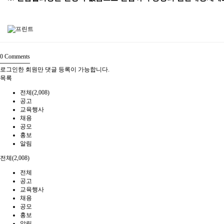
0
Comments
로그인한 회원만 댓글 등록이 가능합니다.
목록
전체(2,008)
공고
교육행사
채용
공모
홍보
알림
전체(2,008)
전체
공고
교육행사
채용
공모
홍보
알림