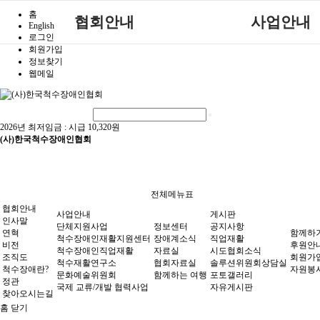
홈
협회안내
사업안내
English
로그인
회원가입
인사말
단체지원사업
정보찾기
웹메일
연혁
척수장애인재활지원
비전
척수장애인직업재
조직도
척수재활연구소
2026년 최저임금 :
시급 10,320원
(사)한국척수장애인협회
척수장애란?
문화예술위원회
정관
국제 교류/개발 협력
찾아오시는길
전체메뉴표
협회안내
사업안내
게시판
인사말
단체지원사업
정보센터
공지사항
연혁
함께하
척수장애인재활지원센터
장애계소식
직업재활
비전
후원안
척수장애인직업재활
자료실
시도협회소식
조직도
회원가
척수재활연구소
협회자료실
솔루션위원회상담실
척수장애란?
자원봉
문화예술위원회
함께하는 여행
포토갤러리
정관
국제 교류/개발 협력사업
자유게시판
찾아오시는길
홈
닫기