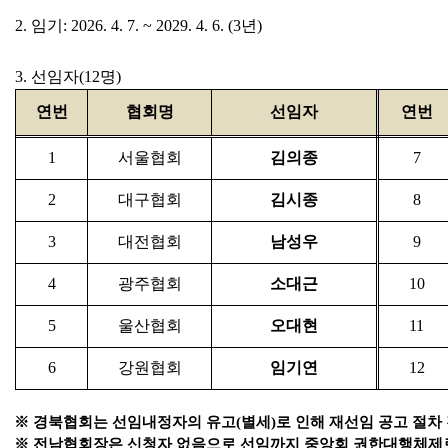
2.
임기
: 2026. 4. 7. ~ 2029. 4. 6. (3
년
)
3.
선임자
(12
명
)
연번
협회명
선임자
연번
1
서울협회
김의종
7
2
대구협회
김시종
8
3
대전협회
남성우
9
4
광주협회
소대근
10
5
울산협회
오대현
11
6
강원협회
임기연
12
※
경북협회는 선임내정자의 유고
(
별세
)
로 인해 재선임 공고 절차
※
전남협회장은 신청자 없음으로 선임까지 중앙회 권한대행체제