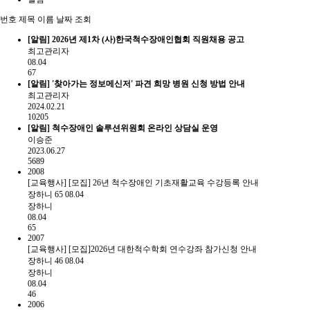
번호
제목
이름
날짜
조회
[알림]
2026년 제1차 (사)한국척수장애인협회 직원채용 공고
최고관리자
08.04
67
[알림]
'찾아가는 정보메신저' 파견 희망 병원 신청 방법 안내
최고관리자
2024.02.21
10205
[알림]
척수장애인 솔루션위원회 온라인 상담실 운영
이승준
2023.06.27
5689
2008
[교육행사] [모집] 26년 척수장애인 기초재활교육 수강등록 안내
장하니
65
08.04
장하니
08.04
65
2007
[교육행사] [모집]2026년 대한척수학회 연수강좌 참가신청 안내
장하니
46
08.04
장하니
08.04
46
2006