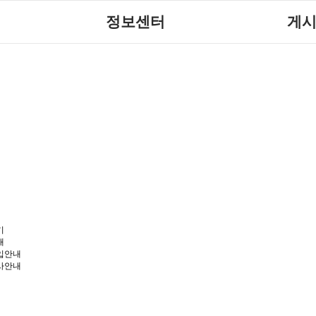
정보센터
게
장애계소식
공지
센터
자료실
직업
활
협회자료실
시도협
함께하는 여행
솔루션위원
포토갤
사업
자유게
기
내
입안내
사안내