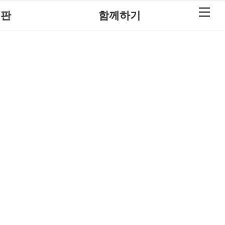
시판
함께하기
사항
후원안내
재활
회원가입안내
회소식
자원봉사안내
회상담실
러리
시판