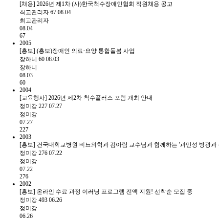
[채용] 2026년 제1차 (사)한국척수장애인협회 직원채용 공고
최고관리자
67
08.04
최고관리자
08.04
67
2005
[홍보] (홍보)장애인 의료·요양 통합돌봄 사업
장하니
60
08.03
장하니
08.03
60
2004
[교육행사] 2026년 제2차 척수플러스 포럼 개최 안내
정미강
227
07.27
정미강
07.27
227
2003
[홍보] 건국대학교병원 비뇨의학과 김아람 교수님과 함께하는 '과민성 방광과 
정미강
276
07.22
정미강
07.22
276
2002
[홍보] 온라인 수료 과정 이러닝 프로그램 전액 지원! 선착순 모집 중
정미강
493
06.26
정미강
06.26