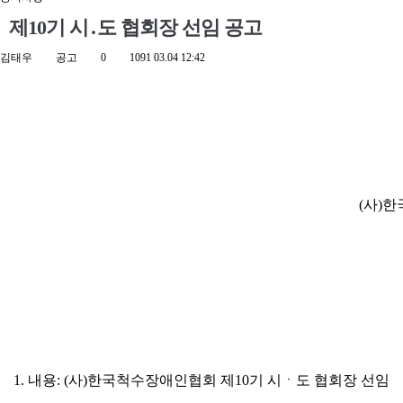
제10기 시․도 협회장 선임 공고
김태우
공고
0
1091
03.04 12:42
(
사
)
한
1.
내용
: (
사
)
한국척수장애인협회 제
10
기 시ㆍ도 협회장 선임