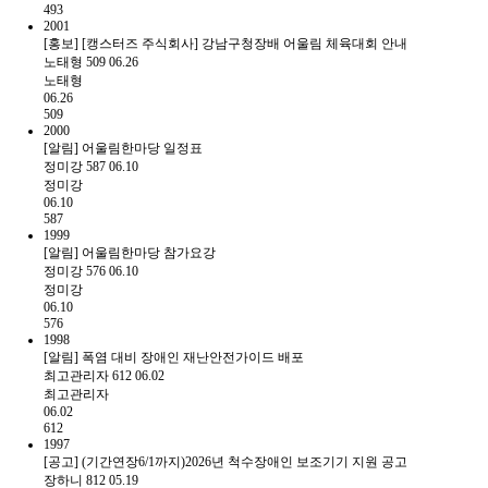
493
2001
[홍보] [캥스터즈 주식회사] 강남구청장배 어울림 체육대회 안내
노태형
509
06.26
노태형
06.26
509
2000
[알림] 어울림한마당 일정표
정미강
587
06.10
정미강
06.10
587
1999
[알림] 어울림한마당 참가요강
정미강
576
06.10
정미강
06.10
576
1998
[알림] 폭염 대비 장애인 재난안전가이드 배포
최고관리자
612
06.02
최고관리자
06.02
612
1997
[공고] (기간연장6/1까지)2026년 척수장애인 보조기기 지원 공고
장하니
812
05.19