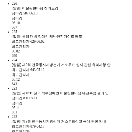
226
[알림] 어울림한마당 참가요강
정미강
587
06.10
정미강
06.10
587
225
[알림] 폭염 대비 장애인 재난안전가이드 배포
최고관리자
629
06.02
최고관리자
06.02
629
224
[알림] 제9회 전국동시지방선거 거소투표 실시 관련 유의사항 안…
최고관리자
643
05.12
최고관리자
05.12
643
223
[알림] 제16회 전국 척수장애인 어울림한마당 대진추첨 결과 안…
정미강
831
05.11
정미강
05.11
831
222
[알림] 제9회 전국동시지방선거 거소투표신고 등에 관한 안내
최고관리자
879
04.17
최고관리자