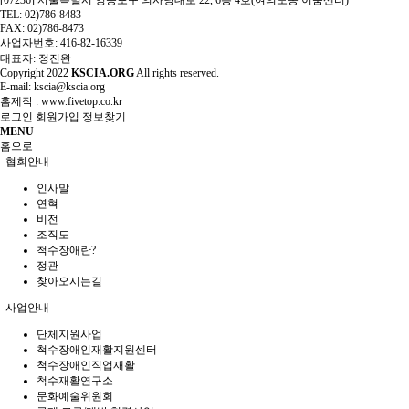
[07236] 서울특별시 영등포구 의사당대로 22, 6층 4호(여의도동 이룸센터)
TEL: 02)786-8483
FAX: 02)786-8473
사업자번호: 416-82-16339
대표자: 정진완
Copyright
2022
KSCIA.ORG
All rights reserved.
E-mail: kscia@kscia.org
홈제작 :
www.fivetop.co.kr
로그인
회원가입
정보찾기
MENU
홈으로
협회안내
인사말
연혁
비전
조직도
척수장애란?
정관
찾아오시는길
사업안내
단체지원사업
척수장애인재활지원센터
척수장애인직업재활
척수재활연구소
문화예술위원회