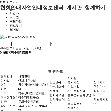
본문 바로가기
협회안내
사업안내
정보센터
게시판
함께하기
홈
English
로그인
인사말
단체지원사업
장애계소식
공지사항
후원안내
회원가입
정보찾기
연혁
척수장애인재
자료실
직업재활
회원가입안내
웹메일
활지원센터
비전
협회자료실
시도협회소식
자원봉사안내
척수장애인직
조직도
함께하는 여
솔루션위원회
업재활
행
상담실
2026년 최저임금 :
시급 10,320원
척수장애란?
척수재활연구
(사)한국척수장애인협회
포토갤러리
정관
소
자유게시판
찾아오시는길
문화예술위원
회
전체메뉴표
국제 교류/개
협회안내
사업안내
게시판
발 협력사업
인사말
단체지원사업
정보센터
공지사항
함께하기
연혁
척수장애인재활지원센
장애계소식
직업재활
후원안내
비전
터
자료실
시도협회소식
회원가입안
조직도
척수장애인직업재활
협회자료실
솔루션위원회상담
내
척수장애란?
척수재활연구소
함께하는 여
실
자원봉사안
정관
문화예술위원회
행
포토갤러리
내
찾아오시는
국제 교류/개발 협력사
자유게시판
길
업