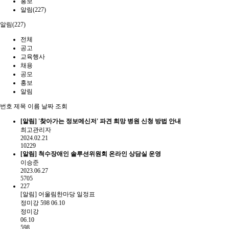
홍보
알림(227)
알림(227)
전체
공고
교육행사
채용
공모
홍보
알림
번호
제목
이름
날짜
조회
[알림]
'찾아가는 정보메신저' 파견 희망 병원 신청 방법 안내
최고관리자
2024.02.21
10229
[알림]
척수장애인 솔루션위원회 온라인 상담실 운영
이승준
2023.06.27
5705
227
[알림] 어울림한마당 일정표
정미강
598
06.10
정미강
06.10
598