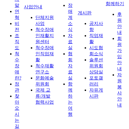
함께하기
말
장
사업안내
연
애
게시판
후
혁
단체지원
계
원
비
사업
소
공지사
안
전
척수장애
식
항
내
조
인재활지
자
직업재
회
직
원센터
료
활
원
도
척수장애
실
시도협
가
척
인직업재
협
회소식
입
수
활
회
솔루션
안
장
척수재활
자
위원회
내
애
연구소
료
상담실
자
란?
문화예술
실
포토갤
원
정
위원회
함
러리
봉
관
국제 교
께
자유게
사
찾
류/개발
하
시판
안
아
협력사업
는
내
오
여
시
행
는
길