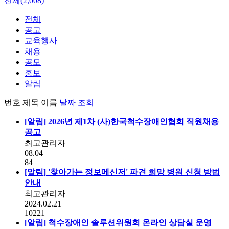
전체(2,008)
전체
공고
교육행사
채용
공모
홍보
알림
번호
제목
이름
날짜
조회
[알림]
2026년 제1차 (사)한국척수장애인협회 직원채용
공고
최고관리자
08.04
84
[알림]
'찾아가는 정보메신저' 파견 희망 병원 신청 방법
안내
최고관리자
2024.02.21
10221
[알림]
척수장애인 솔루션위원회 온라인 상담실 운영