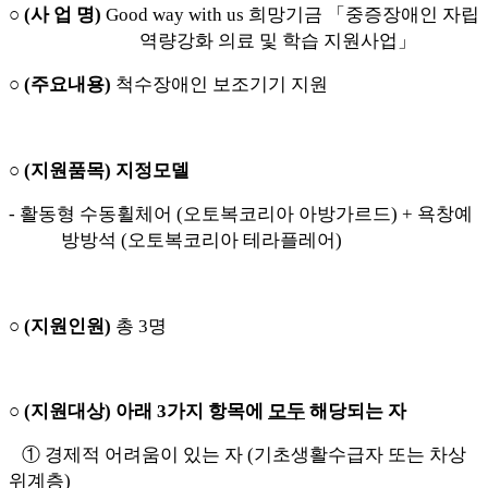
○
(
사 업 명
)
Good way with us
희망기금
「
중증장애인 자립
역량강화 의료 및 학습 지원사업
」
○
(
주요내용
)
척수장애인 보조기기 지원
○
(
지원품목
)
지정모델
-
활동형 수동휠체어
(
오토복코리아 아방가르드
) +
욕창예
방방석
(
오토복코리아 테라플레어
)
○
(
지원인원
)
총
3
명
○
(
지원대상
)
아래
3
가지 항목에
모두
해당되는 자
①
경제적 어려움이 있는 자
(
기초생활수급자 또는 차상
위계층
)