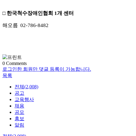
□
한국척수장애인협회
1
개 센터
해오름
02-786-8482
0
Comments
로그인한 회원만 댓글 등록이 가능합니다.
목록
전체(2,008)
공고
교육행사
채용
공모
홍보
알림