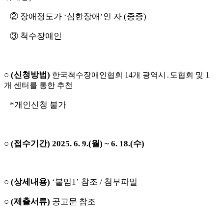
②
장애정도가
‘
심한장애
’
인 자
(
중증
)
③
척수장애인
○
(
신청방법
)
한국척수장애인협회
14
개 광역시
․
도협회 및
1
개 센터를 통한 추천
*
개인신청 불가
○
(
접수기간
) 2025. 6. 9.(
월
) ~ 6. 18.(
수
)
○
(
상세내용
)
‘
붙임
1’
참조
/
첨부파일
○
(
제출서류
)
공고문 참조