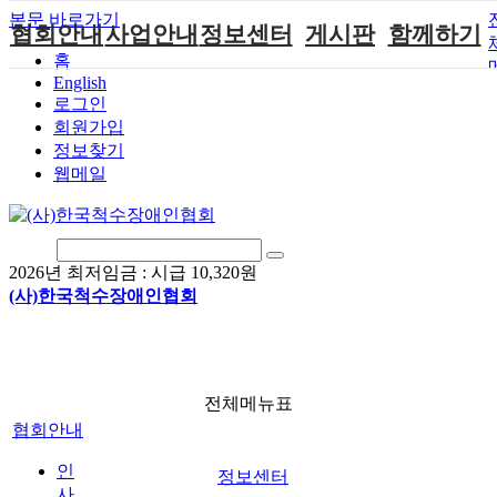
본문 바로가기
협회안내
사업안내
정보센터
게시판
함께하기
홈
English
인사말
단체지원사업
장애계소식
공지사항
후원안내
로그인
연혁
척수장애인재
자료실
직업재활
회원가입안내
회원가입
활지원센터
정보찾기
비전
협회자료실
시도협회소식
자원봉사안내
웹메일
척수장애인직
조직도
함께하는 여
솔루션위원회
업재활
행
상담실
척수장애란?
척수재활연구
포토갤러리
정관
소
자유게시판
2026년 최저임금 :
시급 10,320원
찾아오시는길
문화예술위원
(사)한국척수장애인협회
회
국제 교류/개
발 협력사업
전체메뉴표
협회안내
인
정보센터
사