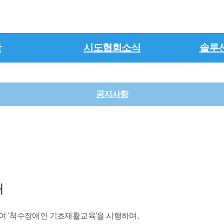
활
시도협회소식
솔루
공지사항
안내
하여 '척수장애인 기초재활교육'을 시행하며,