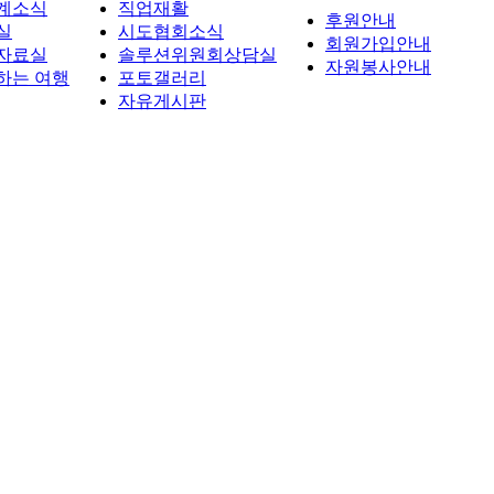
계소식
직업재활
후원안내
실
시도협회소식
회원가입안내
자료실
솔루션위원회상담실
자원봉사안내
하는 여행
포토갤러리
자유게시판