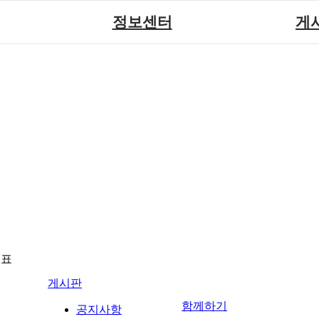
정보센터
게
장애계소식
공지
원센터
자료실
직업
재활
협회자료실
시도협
소
함께하는 여행
솔루션위
회
포토
력사업
자유
뉴표
게시판
함께하기
공지사항