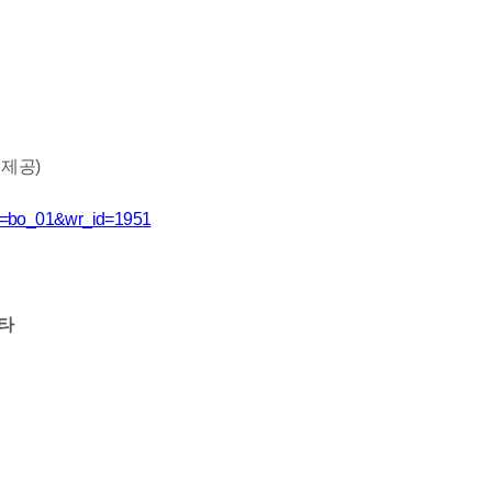
 제공)
ble=bo_01&wr_id=1951
기타