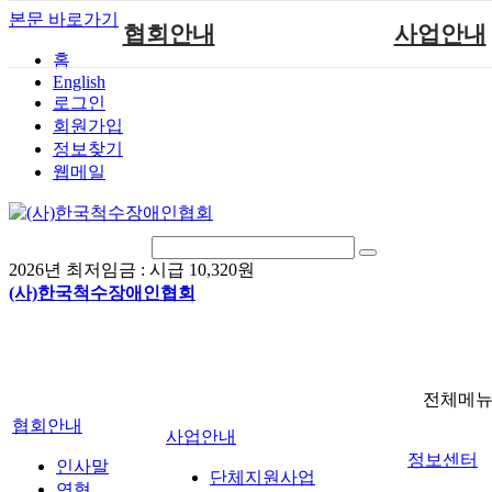
본문 바로가기
협회안내
사업안내
홈
English
인사말
단체지원사업
로그인
연혁
척수장애인재활지
회원가입
정보찾기
비전
척수장애인직업
웹메일
조직도
척수재활연구
척수장애란?
문화예술위원
정관
국제 교류/개발 협
2026년 최저임금 :
시급 10,320원
찾아오시는길
(사)한국척수장애인협회
전체메
협회안내
사업안내
정보센터
인사말
단체지원사업
연혁