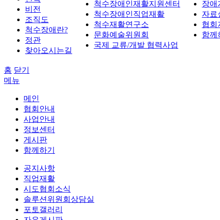
척수장애인재활지원센터
장애
비전
척수장애인직업재활
자료
조직도
척수재활연구소
협회
척수장애란?
문화예술위원회
함께
정관
국제 교류/개발 협력사업
찾아오시는길
홈
닫기
메뉴
메인
협회안내
사업안내
정보센터
게시판
함께하기
공지사항
직업재활
시도협회소식
솔루션위원회상담실
포토갤러리
자유게시판