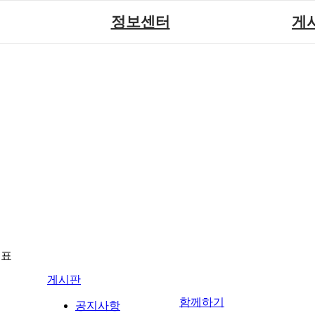
정보센터
게
장애계소식
공지
원센터
자료실
직업
재활
협회자료실
시도협
소
함께하는 여행
솔루션위
회
포토
력사업
자유
뉴표
게시판
함께하기
공지사항