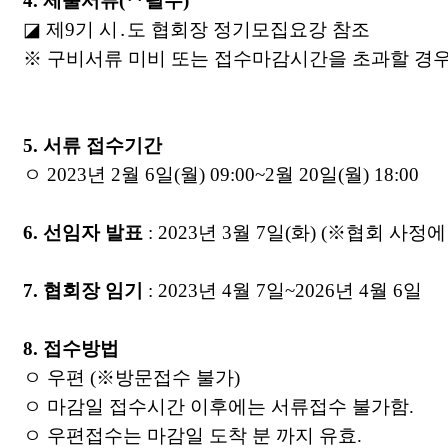
4.
제출서류
(**
필수
)
◪
제
9
기 시
․
도 협회장 정기모집요강 참조
※
구비서류 미비 또는 접수마감시간을 초과할 경우
5.
서류 접수기간
ㅇ
2023
년
2
월
6
일
(
월
) 09:00~2
월
20
일
(
월
) 18:00
6.
선임자 발표
: 2023
년
3
월
7
일
(
화
) (
※
협회 사정에
7.
협회장 임기
: 2023
년
4
월
7
일
~2026
년
4
월
6
일
8.
접수방법
ㅇ 우편
(
※
방문접수 불가
)
ㅇ 마감일 접수시간 이후에는 서류접수 불가함
.
ㅇ 우편접수는 마감일 도착 분 까지 유효
.