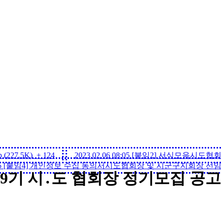
227.5K)
+ 124
2023.02.06 08:05
[붙임2] 서식모음시도협회장용
5
[붙임4] 개인정보 수집 동의서시도협회장 및 시군구지회장 선임.hw
9
기 시
․
도 협회장 정기모집 공