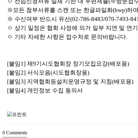
ㅇ 선임신청서류 일체 기한 내 우편제출
(
※
방문접수
※
모든 첨부서류를 스캔 또는 한글파일화
(hwp)
하여
※
수신여부 반드시 유선
(02-786-8483/070-7493-84
ㅇ 상기 일정은 협회 사정에 의거 일부 지연 및 연
ㅇ 기타 자세한 사항은 접수처로 문의바랍니다
.
[
붙임
1]
제
9
기시도협회장 정기모집요강
(
배포용
)
[
붙임
2]
서식모음
(
시도협회장용
)
[
붙임
3]
지역협회등설치운영규정 및 지침
(
배포용
)
[
붙임
4]
개인정보 수집 동의서
0
Comments