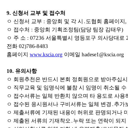
9.
신청서 교부 및 접수처
ㅇ 신청서 교부
:
중앙회 및 각 시
․
도협회 홈페이지
,
ㅇ 접수처
:
중앙회 기획조정팀
(
담당 팀장 김태우
)
ㅇ 주 소
: 07236
서울특별시 영등포구 의사당대로
전화
02)786-8483
홈페이지
www.kscia.org
이메일
hadese1@kscia.org
10.
유의사항
ㅇ 회원추천은 반드시 본회 정회원으로 받아주십
ㅇ 직무교육 및 임명식에 불참 시 임명이 취소될 수
ㅇ 접수서류는 일체 반환치 않으며 타 용도로 사용
ㅇ 접수된 응시원서나 구비서류는 일체 변경
․
추가
ㅇ 제출서류에 기재된 내용이 허위로 판명되거나 
ㅇ 제출된 서류의 기재착오
․
누락 또는 연락이 되지