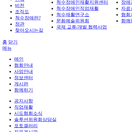
척수장애인재활지원센터
장애
비전
척수장애인직업재활
자료
조직도
척수재활연구소
협회
척수장애란?
문화예술위원회
함께
정관
국제 교류/개발 협력사업
찾아오시는길
홈
닫기
메뉴
메인
협회안내
사업안내
정보센터
게시판
함께하기
공지사항
직업재활
시도협회소식
솔루션위원회상담실
포토갤러리
자유게시판