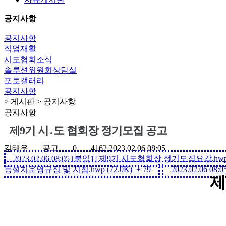
공지사항
공지사항
직업재활
시도협회소식
솔루션위원회상담실
포토갤러리
공지사항
> 게시판 > 공지사항
공지사항
제9기 시․도 협회장 정기모집 공고
김태우
공고
0
4162
2023.02.06 08:05
2023.02.06 08:05
[붙임1] 제9기 시도협회장 정기모집요강.hwp (
등설치운영규정 및 지침.hwp (72.0K)
+ 79
2023.02.06 08:0
제