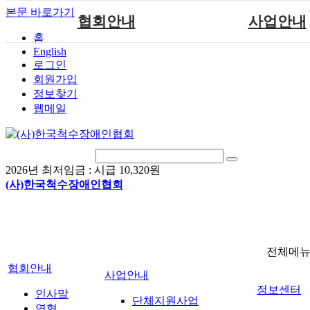
본문 바로가기
협회안내
사업안내
홈
English
인사말
단체지원사업
로그인
연혁
척수장애인재활지
회원가입
정보찾기
비전
척수장애인직업
웹메일
조직도
척수재활연구
척수장애란?
문화예술위원
정관
국제 교류/개발 협
2026년 최저임금 :
시급 10,320원
찾아오시는길
(사)한국척수장애인협회
전체메
협회안내
사업안내
정보센터
인사말
단체지원사업
연혁