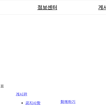
정보센터
게
장애계소식
공지
원센터
자료실
직업
재활
협회자료실
시도협
소
함께하는 여행
솔루션위
회
포토
력사업
자유
뉴표
게시판
함께하기
공지사항