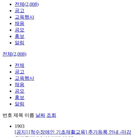
전체(2,008)
공고
교육행사
채용
공모
홍보
알림
전체(2,008)
전체
공고
교육행사
채용
공모
홍보
알림
번호
제목
이름
날짜
조회
1903
[공지] [척수장애인 기초재활교육] 추가등록 안내 -마감