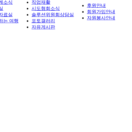
계소식
직업재활
후원안내
실
시도협회소식
회원가입안내
자료실
솔루션위원회상담실
자원봉사안내
하는 여행
포토갤러리
자유게시판