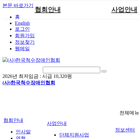
본문 바로가기
협회안내
사업안내
홈
English
인사말
단체지원사업
로그인
연혁
척수장애인재활지
회원가입
정보찾기
비전
척수장애인직업
웹메일
조직도
척수재활연구
척수장애란?
문화예술위원
정관
국제 교류/개발 협
2026년 최저임금 :
시급 10,320원
찾아오시는길
(사)한국척수장애인협회
전체메
협회안내
사업안내
정보센터
인사말
단체지원사업
연혁