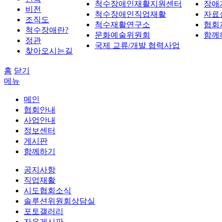
척수장애인재활지원센터
장애
비전
척수장애인직업재활
자료
조직도
척수재활연구소
협회
척수장애란?
문화예술위원회
함께
정관
국제 교류/개발 협력사업
찾아오시는길
홈
닫기
메뉴
메인
협회안내
사업안내
정보센터
게시판
함께하기
공지사항
직업재활
시도협회소식
솔루션위원회상담실
포토갤러리
자유게시판