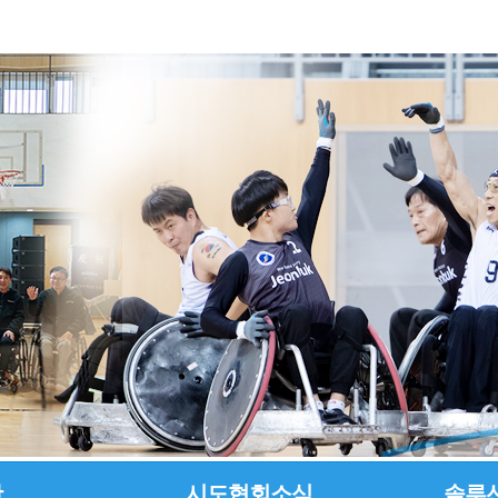
활
시도협회소식
솔루