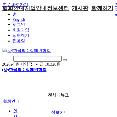
본문 바로가기
협회안내
사업안내
정보센터
게시판
함께하기
홈
English
인사말
단체지원사업
장애계소식
공지사항
후원안내
로그인
연혁
척수장애인재
자료실
직업재활
회원가입안내
회원가입
활지원센터
정보찾기
비전
협회자료실
시도협회소식
자원봉사안내
웹메일
척수장애인직
조직도
함께하는 여
솔루션위원회
업재활
행
상담실
척수장애란?
척수재활연구
포토갤러리
정관
소
자유게시판
2026년 최저임금 :
시급 10,320원
찾아오시는길
문화예술위원
(사)한국척수장애인협회
회
국제 교류/개
발 협력사업
전체메뉴표
협회안내
인
정보센터
사