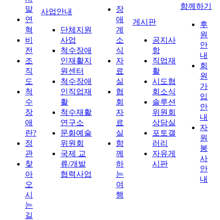
함께하기
말
장
사업안내
연
애
게시판
후
혁
단체지원
계
원
비
사업
소
공지사
안
전
척수장애
식
항
내
조
인재활지
자
직업재
회
직
원센터
료
활
원
도
척수장애
실
시도협
가
척
인직업재
협
회소식
입
수
활
회
솔루션
안
장
척수재활
자
위원회
내
애
연구소
료
상담실
자
란?
문화예술
실
포토갤
원
정
위원회
함
러리
봉
관
국제 교
께
자유게
사
찾
류/개발
하
시판
안
아
협력사업
는
내
오
여
시
행
는
길