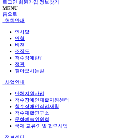
로그인
회원가입
정보찾기
MENU
홈으로
협회안내
인사말
연혁
비전
조직도
척수장애란?
정관
찾아오시는길
사업안내
단체지원사업
척수장애인재활지원센터
척수장애인직업재활
척수재활연구소
문화예술위원회
국제 교류/개발 협력사업
정보센터