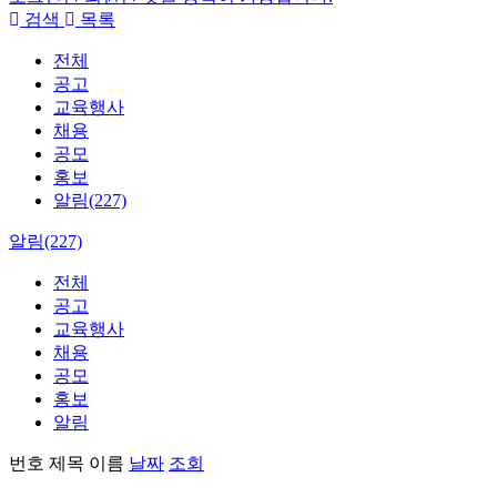
검색
목록
전체
공고
교육행사
채용
공모
홍보
알림(227)
알림(227)
전체
공고
교육행사
채용
공모
홍보
알림
번호
제목
이름
날짜
조회