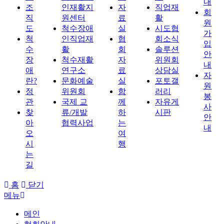
내
조
인재활지
자
직업재
회
직
원센터
료
활
원
도
척수장애
실
시도협
가
척
인직업재
협
회소식
입
수
활
회
솔루션
안
장
척수재활
자
위원회
내
애
연구소
료
상담실
자
란?
문화예술
실
포토갤
원
정
위원회
함
러리
봉
관
국제 교
께
자유게
사
찾
류/개발
하
시판
안
아
협력사업
는
내
오
여
시
행
는
길
홈
닫기
메뉴
메인