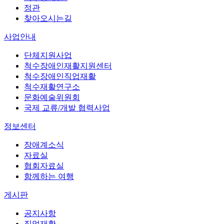
정관
찾아오시는길
사업안내
단체지원사업
척수장애인재활지원센터
척수장애인직업재활
척수재활연구소
문화예술위원회
국제 교류/개발 협력사업
정보센터
장애계소식
자료실
협회자료실
함께하는 여행
게시판
공지사항
직업재활