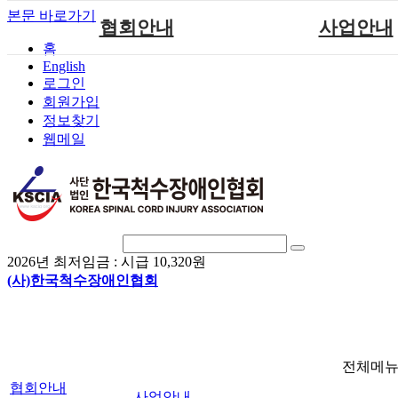
본문 바로가기
협회안내
사업안내
홈
English
인사말
단체지원사업
로그인
연혁
척수장애인재활지
회원가입
정보찾기
비전
척수장애인직업
웹메일
조직도
척수재활연구
척수장애란?
문화예술위원
정관
국제 교류/개발 협
찾아오시는길
2026년 최저임금 :
시급 10,320원
(사)한국척수장애인협회
전체메
협회안내
사업안내