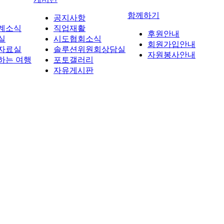
함께하기
공지사항
계소식
직업재활
후원안내
실
시도협회소식
회원가입안내
자료실
솔루션위원회상담실
자원봉사안내
하는 여행
포토갤러리
자유게시판