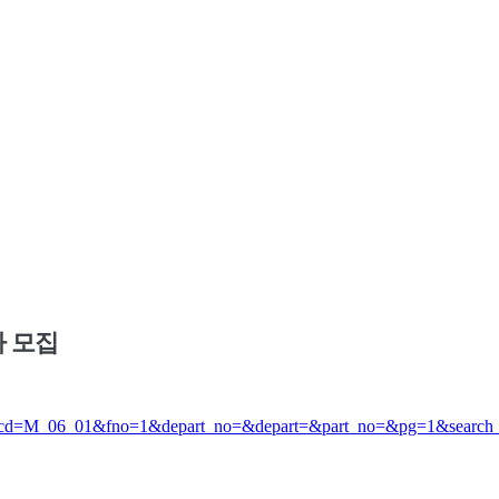
자 모집
nu_cd=M_06_01&fno=1&depart_no=&depart=&part_no=&pg=1&search_