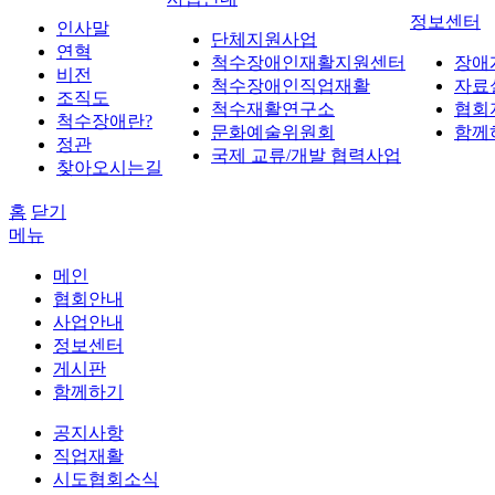
정보센터
인사말
단체지원사업
연혁
척수장애인재활지원센터
장애
비전
척수장애인직업재활
자료
조직도
척수재활연구소
협회
척수장애란?
문화예술위원회
함께
정관
국제 교류/개발 협력사업
찾아오시는길
홈
닫기
메뉴
메인
협회안내
사업안내
정보센터
게시판
함께하기
공지사항
직업재활
시도협회소식