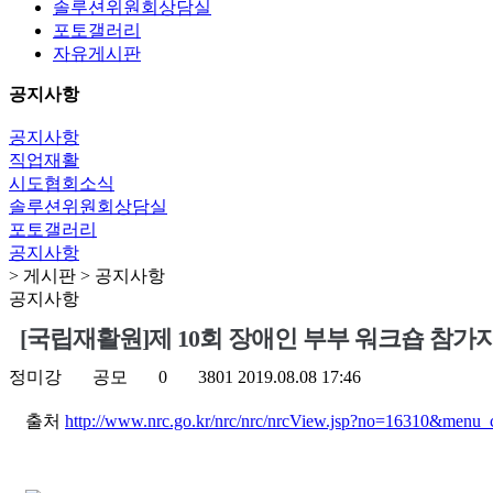
솔루션위원회상담실
포토갤러리
자유게시판
공지사항
공지사항
직업재활
시도협회소식
솔루션위원회상담실
포토갤러리
공지사항
> 게시판 > 공지사항
공지사항
[국립재활원]제 10회 장애인 부부 워크숍 참가
정미강
공모
0
3801
2019.08.08 17:46
출처
http://www.nrc.go.kr/nrc/nrc/nrcView.jsp?no=16310&me