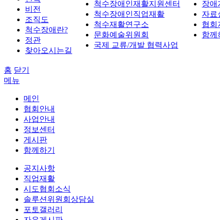
척수장애인재활지원센터
장애
비전
척수장애인직업재활
자료
조직도
척수재활연구소
협회
척수장애란?
문화예술위원회
함께
정관
국제 교류/개발 협력사업
찾아오시는길
홈
닫기
메뉴
메인
협회안내
사업안내
정보센터
게시판
함께하기
공지사항
직업재활
시도협회소식
솔루션위원회상담실
포토갤러리
자유게시판