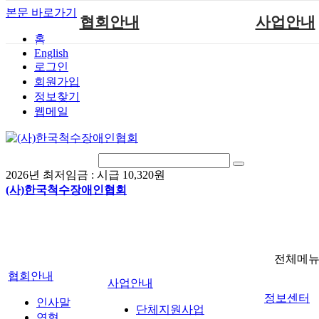
본문 바로가기
협회안내
사업안내
홈
English
인사말
단체지원사업
로그인
연혁
척수장애인재활지
회원가입
정보찾기
비전
척수장애인직업
웹메일
조직도
척수재활연구
척수장애란?
문화예술위원
정관
국제 교류/개발 협
2026년 최저임금 :
시급 10,320원
찾아오시는길
(사)한국척수장애인협회
전체메
협회안내
사업안내
정보센터
인사말
단체지원사업
연혁