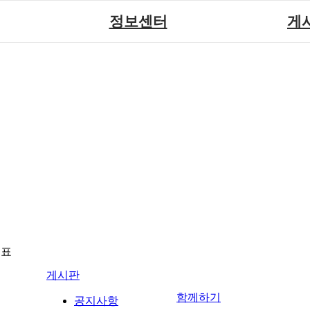
정보센터
게
장애계소식
공지
원센터
자료실
직업
재활
협회자료실
시도협
소
함께하는 여행
솔루션위
회
포토
력사업
자유
뉴표
게시판
함께하기
공지사항