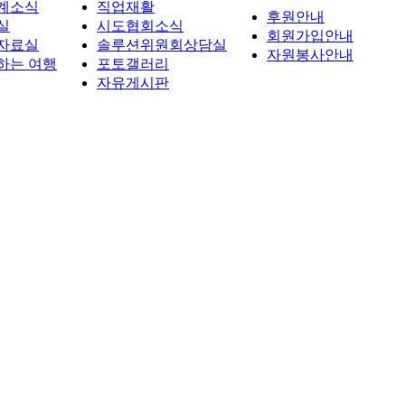
계소식
직업재활
후원안내
실
시도협회소식
회원가입안내
자료실
솔루션위원회상담실
자원봉사안내
하는 여행
포토갤러리
자유게시판