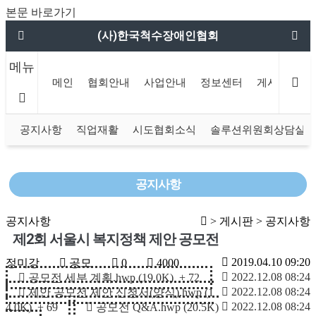
본문 바로가기
(사)한국척수장애인협회
메뉴
메인
협회안내
사업안내
정보센터
게시판
함
공지사항
직업재활
시도협회소식
솔루션위원회상담실
공지사항
공지사항
> 게시판 > 공지사항
제2회 서울시 복지정책 제안 공모전
2019.04.10 09:20
정미강
공모
0
4000
2022.12.08 08:24
공모전 세부 계획.hwp (19.0K)
+ 72
2022.12.08 08:24
제안 공모전 제안 신청서(양식).hwp (1
2022.12.08 08:24
4.0K)
+ 69
공모전 Q&A.hwp (20.5K)