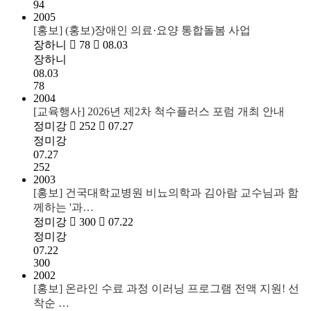
94
2005
[홍보] (홍보)장애인 의료·요양 통합돌봄 사업
장하니
78
08.03
장하니
08.03
78
2004
[교육행사] 2026년 제2차 척수플러스 포럼 개최 안내
정미강
252
07.27
정미강
07.27
252
2003
[홍보] 건국대학교병원 비뇨의학과 김아람 교수님과 함
께하는 '과…
정미강
300
07.22
정미강
07.22
300
2002
[홍보] 온라인 수료 과정 이러닝 프로그램 전액 지원! 선
착순 …