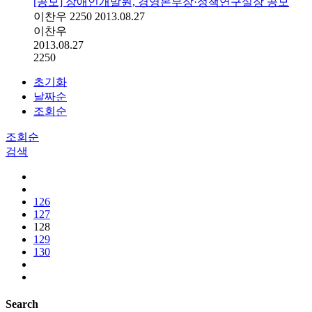
[공모] 장애인개발원, 경영본부장·정책연구실장 공모
이찬우
2250
2013.08.27
이찬우
2013.08.27
2250
초기화
날짜순
조회순
조회순
검색
126
127
128
129
130
Search