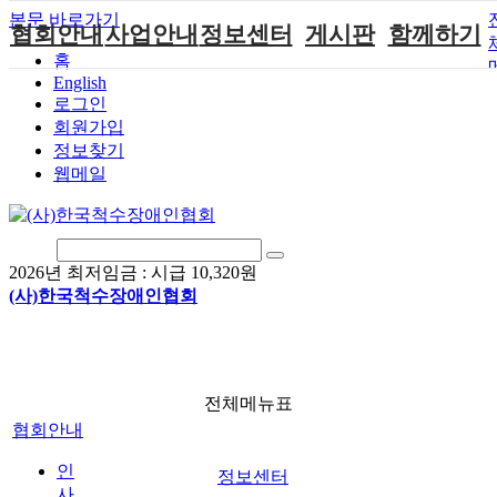
본문 바로가기
협회안내
사업안내
정보센터
게시판
함께하기
홈
English
인사말
단체지원사업
장애계소식
공지사항
후원안내
로그인
연혁
척수장애인재
자료실
직업재활
회원가입안내
회원가입
활지원센터
정보찾기
비전
협회자료실
시도협회소식
자원봉사안내
웹메일
척수장애인직
조직도
함께하는 여
솔루션위원회
업재활
행
상담실
척수장애란?
척수재활연구
포토갤러리
정관
소
자유게시판
2026년 최저임금 :
시급 10,320원
찾아오시는길
문화예술위원
(사)한국척수장애인협회
회
국제 교류/개
발 협력사업
전체메뉴표
협회안내
인
정보센터
사