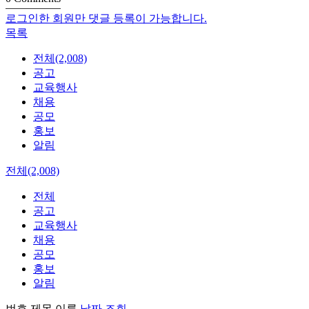
로그인한 회원만 댓글 등록이 가능합니다.
목록
전체(2,008)
공고
교육행사
채용
공모
홍보
알림
전체(2,008)
전체
공고
교육행사
채용
공모
홍보
알림
번호
제목
이름
날짜
조회