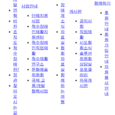
함께하기
말
장
사업안내
연
애
게시판
후
혁
단체지원
계
원
비
사업
소
공지사
안
전
척수장애
식
항
내
조
인재활지
자
직업재
회
직
원센터
료
활
원
도
척수장애
실
시도협
가
척
인직업재
협
회소식
입
수
활
회
솔루션
안
장
척수재활
자
위원회
내
애
연구소
료
상담실
자
란?
문화예술
실
포토갤
원
정
위원회
함
러리
봉
관
국제 교
께
자유게
사
찾
류/개발
하
시판
안
아
협력사업
는
내
오
여
시
행
는
길