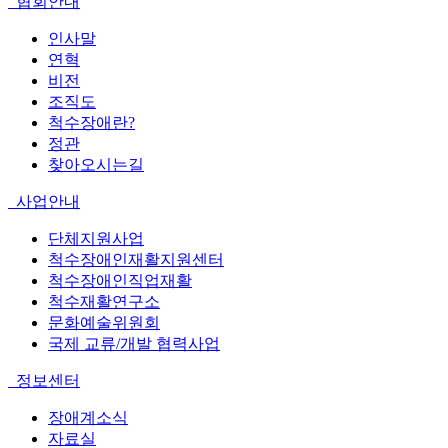
협회안내
인사말
연혁
비전
조직도
척수장애란?
정관
찾아오시는길
사업안내
단체지원사업
척수장애인재활지원센터
척수장애인직업재활
척수재활연구소
문화예술위원회
국제 교류/개발 협력사업
정보센터
장애계소식
자료실