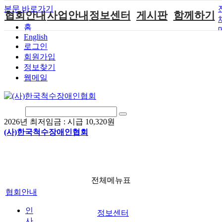
본문 바로가기
협회안내
사업안내
정보센터
게시판
함께하기
홈
English
인사말
단체지원사업
장애계소식
공지사항
후원안내
로그인
연혁
척수장애인재
자료실
직업재활
회원가입안내
회원가입
활지원센터
정보찾기
비전
협회자료실
시도협회소식
자원봉사안내
웹메일
척수장애인직
조직도
함께하는 여
솔루션위원회
업재활
행
상담실
척수장애란?
척수재활연구
포토갤러리
정관
소
자유게시판
2026년 최저임금 :
시급 10,320원
찾아오시는길
문화예술위원
(사)한국척수장애인협회
회
국제 교류/개
발 협력사업
전체메뉴표
협회안내
인
정보센터
사