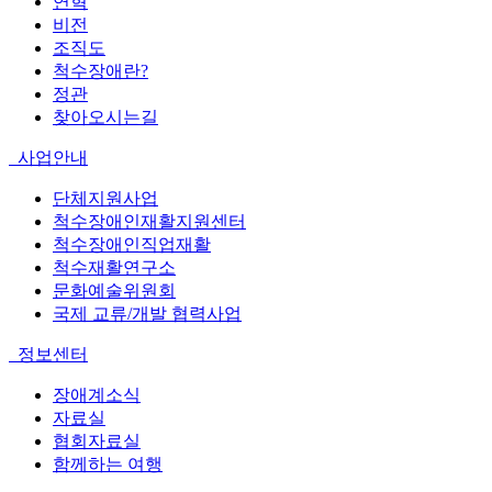
연혁
비전
조직도
척수장애란?
정관
찾아오시는길
사업안내
단체지원사업
척수장애인재활지원센터
척수장애인직업재활
척수재활연구소
문화예술위원회
국제 교류/개발 협력사업
정보센터
장애계소식
자료실
협회자료실
함께하는 여행