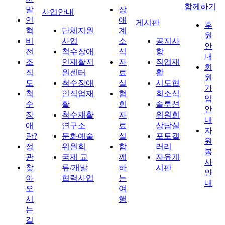
함께하기
말
장
사업안내
연
애
게시판
후
혁
단체지원
계
원
비
사업
소
공지사
안
전
척수장애
식
항
내
조
인재활지
자
직업재
회
직
원센터
료
활
원
도
척수장애
실
시도협
가
척
인직업재
협
회소식
입
수
활
회
솔루션
안
장
척수재활
자
위원회
내
애
연구소
료
상담실
자
란?
문화예술
실
포토갤
원
정
위원회
함
러리
봉
관
국제 교
께
자유게
사
찾
류/개발
하
시판
안
아
협력사업
는
내
오
여
시
행
는
길