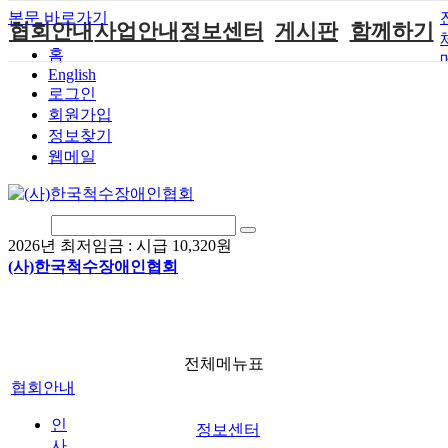
본문 바로가기
협회안내
사업안내
정보센터
게시판
함께하기
홈
English
인사말
단체지원사업
장애계소식
공지사항
후원안내
로그인
연혁
척수장애인재
자료실
직업재활
회원가입안내
회원가입
활지원센터
정보찾기
비전
협회자료실
시도협회소식
자원봉사안내
웹메일
척수장애인직
조직도
함께하는 여
솔루션위원회
업재활
행
상담실
척수장애란?
척수재활연구
포토갤러리
정관
소
자유게시판
2026년 최저임금 :
시급 10,320원
찾아오시는길
문화예술위원
(사)한국척수장애인협회
회
국제 교류/개
발 협력사업
전체메뉴표
협회안내
인
정보센터
사