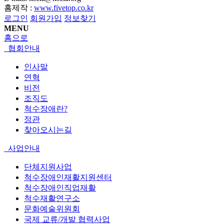
홈제작 :
www.fivetop.co.kr
로그인
회원가입
정보찾기
MENU
홈으로
협회안내
인사말
연혁
비전
조직도
척수장애란?
정관
찾아오시는길
사업안내
단체지원사업
척수장애인재활지원센터
척수장애인직업재활
척수재활연구소
문화예술위원회
국제 교류/개발 협력사업