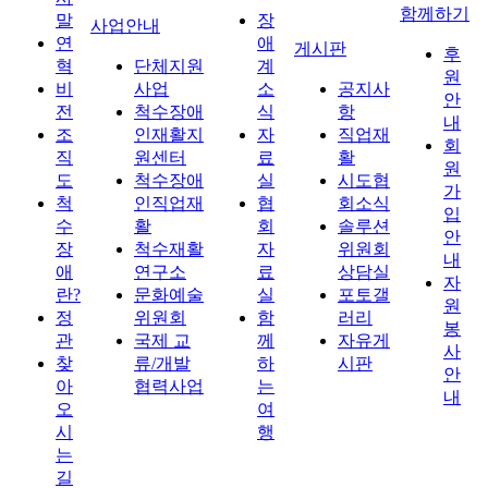
함께하기
말
장
사업안내
연
애
게시판
후
혁
단체지원
계
원
비
사업
소
공지사
안
전
척수장애
식
항
내
조
인재활지
자
직업재
회
직
원센터
료
활
원
도
척수장애
실
시도협
가
척
인직업재
협
회소식
입
수
활
회
솔루션
안
장
척수재활
자
위원회
내
애
연구소
료
상담실
자
란?
문화예술
실
포토갤
원
정
위원회
함
러리
봉
관
국제 교
께
자유게
사
찾
류/개발
하
시판
안
아
협력사업
는
내
오
여
시
행
는
길