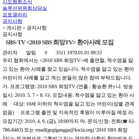
시도협회소식
솔루션위원회상담실
포토갤러리
공지사항
> 게시판 > 공지사항
공지사항
SBS-TV <2010 SBS 희망TV> 환아사례 모집
관리자
알림
0
3511
1970.01.01 09:33
우리 협회에서는 <2010 SBS 희망TV>에 출연할, 척수염을 앓
고 있는 환아 사례를 찾고 있습니다. 척수염을 앓고 있는 환아
어린이의 사례를 알고 계신 분들의 많은 참여 부탁드립니다.
가. 프로그램명: 2010 SBS 희망TV (연출 : 황승환 外) 나. 방송
일시: 2010. 5. 7 ~ 8. 다. 모집내용: 척수염을 앓고 있는 환아 사
례 ㆍ대상: 10세 이하의 척수염을 앓고 있는 어린이(성별 관계
없음) ㆍ프로그램 출연 및 지속적인 후원이 이루어질 예정 라.
모집기간: 2010. 4. 9. (금), 18:00까지 마. 문의/신청: 전화(☎ 02-
786-8483) 또는 email(gegigangga@kscia.org) '2010 SBS 희망
TV'는 희귀병으로 고통받고 있는 열악한 상황의 환아에게 도