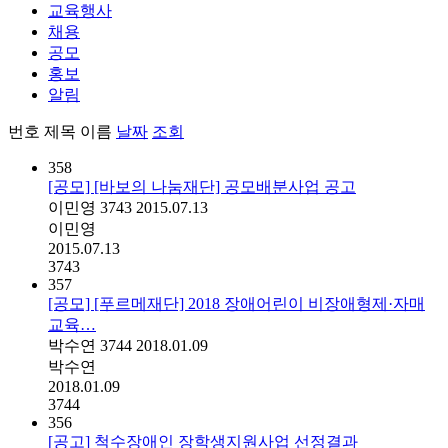
교육행사
채용
공모
홍보
알림
번호
제목
이름
날짜
조회
358
[공모] [바보의 나눔재단] 공모배분사업 공고
이민영
3743
2015.07.13
이민영
2015.07.13
3743
357
[공모] [푸르메재단] 2018 장애어린이 비장애형제·자매
교육…
박수연
3744
2018.01.09
박수연
2018.01.09
3744
356
[공고] 척수장애인 장학생지원사업 선정결과