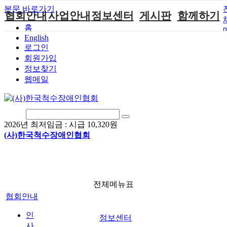
본문 바로가기
협회안내
사업안내
정보센터
게시판
함께하기
홈
English
인사말
단체지원사업
장애계소식
공지사항
후원안내
로그인
연혁
척수장애인재
자료실
직업재활
회원가입안내
회원가입
활지원센터
정보찾기
비전
협회자료실
시도협회소식
자원봉사안내
웹메일
척수장애인직
조직도
함께하는 여
솔루션위원회
업재활
행
상담실
척수장애란?
척수재활연구
포토갤러리
정관
소
자유게시판
2026년 최저임금 :
시급 10,320원
찾아오시는길
문화예술위원
(사)한국척수장애인협회
회
국제 교류/개
발 협력사업
전체메뉴표
협회안내
인
정보센터
사