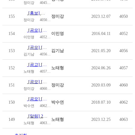
정미강
4045
2019.07.16
[홍보] 서울사이버대학교 통합건강관리학과 신편입생 모집 안내
155
정미강
2023.12.07
4050
정미강
4050
2023.12.07
[공모] [한국장애인재단][특별기획사업] 연대사업, 국제대회 공…
154
이민영
2016.04.11
4052
이민영
4052
2016.04.11
[공모] [사회복지공동모금회] 온라인배분사업
153
김기남
2021.05.20
4056
김기남
4056
2021.05.20
[공고] [한국장애인개발원] 2024년 제1차 중증장애인직업재활…
152
노태형
2024.06.26
4057
노태형
4057
2024.06.26
[공모] [한국장애인개발원]「제2회 유니버설디자인 아이디어공모전…
151
정미강
2020.03.09
4060
정미강
4060
2020.03.09
[공모] [생명보험사회공원위원회] 장애인 신청방법 매뉴얼 - 전…
150
박수연
2018.07.10
4062
박수연
4062
2018.07.10
[알림] 2024년도 쌍용곰두리장학생 지원신청 안내
149
노태형
2023.12.25
4063
노태형
4063
2023.12.25