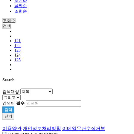
초기화
날짜순
조회순
조회순
검색
121
122
123
124
125
Search
검색대상
검색어
필수
검색
닫기
이용약관
개인정보처리방침
이메일무단수집거부