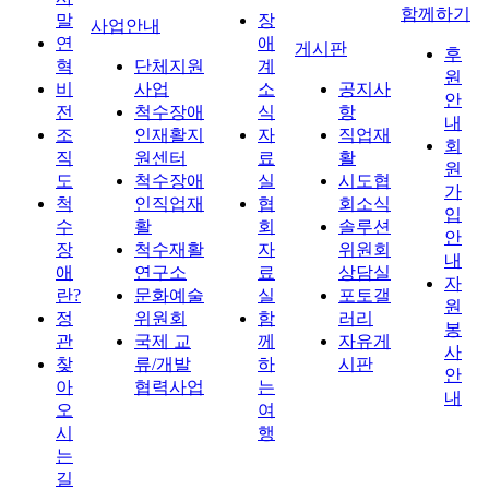
함께하기
말
장
사업안내
연
애
게시판
후
혁
단체지원
계
원
비
사업
소
공지사
안
전
척수장애
식
항
내
조
인재활지
자
직업재
회
직
원센터
료
활
원
도
척수장애
실
시도협
가
척
인직업재
협
회소식
입
수
활
회
솔루션
안
장
척수재활
자
위원회
내
애
연구소
료
상담실
자
란?
문화예술
실
포토갤
원
정
위원회
함
러리
봉
관
국제 교
께
자유게
사
찾
류/개발
하
시판
안
아
협력사업
는
내
오
여
시
행
는
길