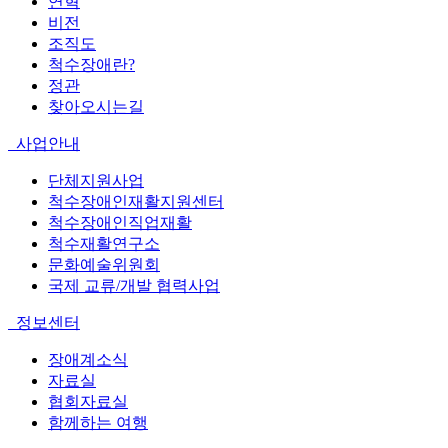
연혁
비전
조직도
척수장애란?
정관
찾아오시는길
사업안내
단체지원사업
척수장애인재활지원센터
척수장애인직업재활
척수재활연구소
문화예술위원회
국제 교류/개발 협력사업
정보센터
장애계소식
자료실
협회자료실
함께하는 여행