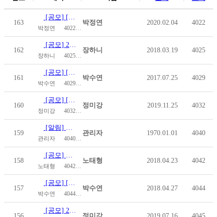
[공모] [사회복지공동모금회] 온라인배분사업
163
박정연
2020.02.04
4022
박정연
4022
2020.02.04
[공모] 2018 한국장애인재단 긴급지원사업 공고
162
장하니
2018.03.19
4025
장하니
4025
2018.03.19
[공모] [푸르메재단] 2017 장애어린이 부모 상담 · 심리치…
161
박수연
2017.07.25
4029
박수연
4029
2017.07.25
[공모] [사회복지공동모금회]온라인배분사업
160
정미강
2019.11.25
4032
정미강
4032
2019.11.25
[알림] 제 3기 시·도협회장 선임 공고
159
관리자
1970.01.01
4040
관리자
4040
1970.01.01
[공모] 「척수장애인 자조모임 지원」 사업 공모
158
노태형
2018.04.23
4042
노태형
4042
2018.04.23
[공모] [이랜드재단] 2018년 6월 리프레쉬투어 신청 안내
157
박수연
2018.04.27
4044
박수연
4044
2018.04.27
[공모] 2019년 장애인식개선 SNS콘텐츠 공모전 개최 안내
156
정미강
2019.07.16
4045