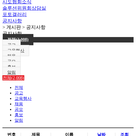
시도협회소식
솔루션위원회상담실
포토갤러리
공지사항
> 게시판 > 공지사항
공지사항
전체(2,008)
공고
교육행사
채용
공모
홍보
알림
전체(2,008)
전체
공고
교육행사
채용
공모
홍보
알림
번호
제목
이름
날짜
조회