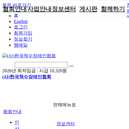
본문 바로가기
협회안내
사업안내
정보센터
게시판
함께하기
홈
English
인사말
단체지원사업
장애계소식
공지사항
후원안내
로그인
연혁
척수장애인재
자료실
직업재활
회원가입안내
회원가입
활지원센터
정보찾기
비전
협회자료실
시도협회소식
자원봉사안내
웹메일
척수장애인직
조직도
함께하는 여
솔루션위원회
업재활
행
상담실
척수장애란?
척수재활연구
포토갤러리
정관
소
자유게시판
2026년 최저임금 :
시급 10,320원
찾아오시는길
문화예술위원
(사)한국척수장애인협회
회
국제 교류/개
발 협력사업
전체메뉴표
협회안내
인
정보센터
사