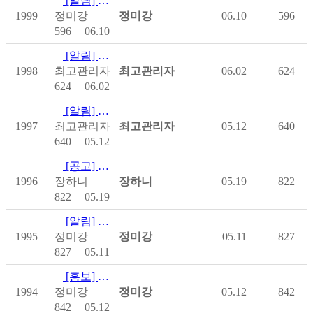
[알림] 어울림한마당 일정표
1999
정미강
정미강
06.10
596
596
06.10
[알림] 폭염 대비 장애인 재난안전가이드 배포
1998
최고관리자
최고관리자
06.02
624
624
06.02
[알림] 제9회 전국동시지방선거 거소투표 실시 관련 유의사항 안…
1997
최고관리자
최고관리자
05.12
640
640
05.12
[공고] (기간연장6/1까지)2026년 척수장애인 보조기기 지원…
1996
장하니
장하니
05.19
822
822
05.19
[알림] 제16회 전국 척수장애인 어울림한마당 대진추첨 결과 안…
1995
정미강
정미강
05.11
827
827
05.11
[홍보] 서울시립대학교 척수장애인 가정 기반 운동 연구 참여자 …
1994
정미강
정미강
05.12
842
842
05.12