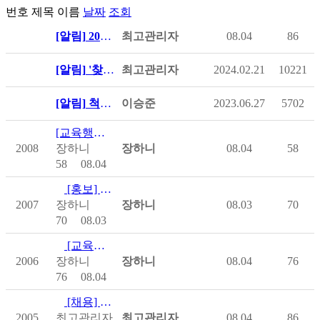
번호
제목
이름
날짜
조회
[알림]
2026년 제1차 (사)한국척수장애인협회 직원채용 공고
최고관리자
08.04
86
[알림]
'찾아가는 정보메신저' 파견 희망 병원 신청 방법 안내
최고관리자
2024.02.21
10221
[알림]
척수장애인 솔루션위원회 온라인 상담실 운영
이승준
2023.06.27
5702
[교육행사] [모집]2026년 대한척수학회 연수강좌 참가신청 안내
2008
장하니
장하니
08.04
58
58
08.04
[홍보] (홍보)장애인 의료·요양 통합돌봄 사업
2007
장하니
장하니
08.03
70
70
08.03
[교육행사] [모집] 26년 척수장애인 기초재활교육 수강등록 안내
2006
장하니
장하니
08.04
76
76
08.04
[채용] 2026년 제1차 (사)한국척수장애인협회 직원채용 공고
2005
최고관리자
최고관리자
08.04
86