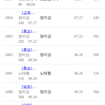
86
08.04
[교육행사] 2026년 제2차 척수플러스 포럼 개최 안내
2004
정미강
정미강
07.27
249
249
07.27
[홍보] 건국대학교병원 비뇨의학과 김아람 교수님과 함께하는 '과…
2003
정미강
정미강
07.22
292
292
07.22
[홍보] 온라인 수료 과정 이러닝 프로그램 전액 지원! 선착순 …
2002
정미강
정미강
06.26
500
500
06.26
[홍보] [캥스터즈 주식회사] 강남구청장배 어울림 체육대회 안내
2001
노태형
노태형
06.26
516
516
06.26
[알림] 어울림한마당 참가요강
2000
정미강
정미강
06.10
584
584
06.10