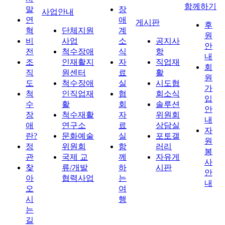
함께하기
말
장
사업안내
연
애
게시판
후
혁
단체지원
계
원
비
사업
소
공지사
안
전
척수장애
식
항
내
조
인재활지
자
직업재
회
직
원센터
료
활
원
도
척수장애
실
시도협
가
척
인직업재
협
회소식
입
수
활
회
솔루션
안
장
척수재활
자
위원회
내
애
연구소
료
상담실
자
란?
문화예술
실
포토갤
원
정
위원회
함
러리
봉
관
국제 교
께
자유게
사
찾
류/개발
하
시판
안
아
협력사업
는
내
오
여
시
행
는
길