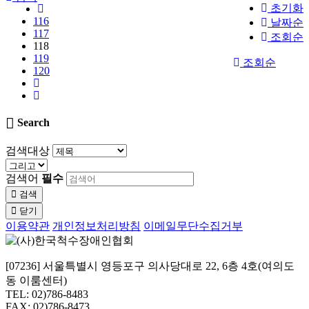
초기화
116
날짜순
117
조회순
118
119
조회순
120
Search
검색대상
검색어
필수
검색
닫기
이용약관
개인정보처리방침
이메일무단수집거부
[07236] 서울특별시 영등포구 의사당대로 22, 6층 4호(여의도
동 이룸센터)
TEL: 02)786-8483
FAX: 02)786-8473