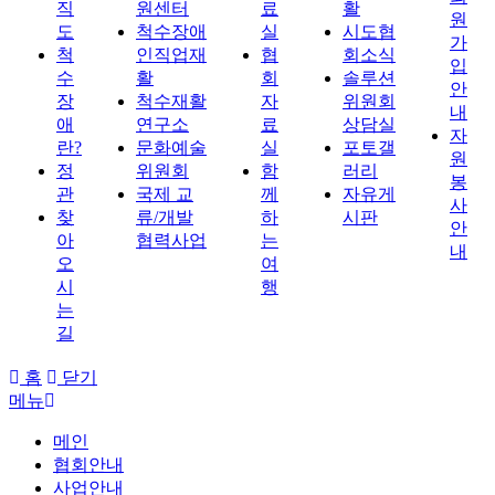
직
원센터
료
활
원
도
척수장애
실
시도협
가
척
인직업재
협
회소식
입
수
활
회
솔루션
안
장
척수재활
자
위원회
내
애
연구소
료
상담실
자
란?
문화예술
실
포토갤
원
정
위원회
함
러리
봉
관
국제 교
께
자유게
사
찾
류/개발
하
시판
안
아
협력사업
는
내
오
여
시
행
는
길
홈
닫기
메뉴
메인
협회안내
사업안내