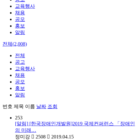
교육행사
채용
공모
홍보
알림
전체(2,008)
전체
공고
교육행사
채용
공모
홍보
알림
번호
제목
이름
날짜
조회
253
[알림] [한국장애인개발원]2019 국제컨퍼런스 「장애인
의 미래…
정미강
2508
2019.04.15