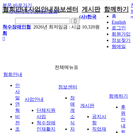
본문 바로가기
협회안내
사업안내
정보센터
게시판
함께하기
홈
(사)한국
English
인사말
단체지원사업
장애계소식
공지사항
후원안내
척수장애인협
2026년 최저임금 :
시급 10,320원
로그인
회
연혁
척수장애인재
자료실
직업재활
회원가입안내
회원가입
활지원센터
정보찾기
비전
협회자료실
시도협회소식
자원봉사안내
웹메일
척수장애인직
조직도
함께하는 여
솔루션위원회
업재활
행
상담실
척수장애란?
척수재활연구
포토갤러리
정관
전체메뉴표
소
자유게시판
협회안내
찾아오시는길
문화예술위원
회
인
정보센터
국제 교류/개
사
함께하기
발 협력사업
말
장
사업안내
연
애
게시판
후
혁
단체지원
계
원
비
사업
소
공지사
안
전
척수장애
식
항
내
조
인재활지
자
직업재
회