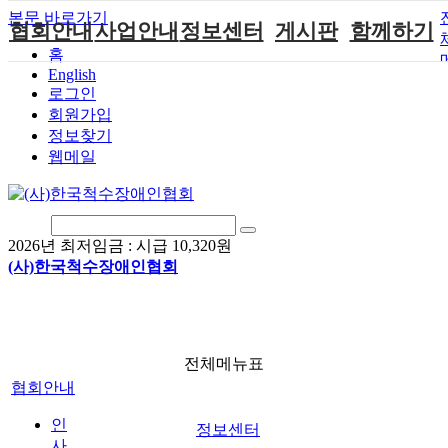
본문 바로가기
협회안내
사업안내
정보센터
게시판
함께하기
홈
English
인사말
단체지원사업
장애계소식
공지사항
후원안내
로그인
연혁
척수장애인재
자료실
직업재활
회원가입안내
회원가입
활지원센터
정보찾기
비전
협회자료실
시도협회소식
자원봉사안내
웹메일
척수장애인직
조직도
함께하는 여
솔루션위원회
업재활
행
상담실
척수장애란?
척수재활연구
포토갤러리
정관
소
자유게시판
2026년 최저임금 :
시급 10,320원
찾아오시는길
문화예술위원
(사)한국척수장애인협회
회
국제 교류/개
발 협력사업
전체메뉴표
협회안내
인
정보센터
사