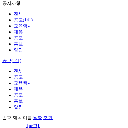
공지사항
전체
공고(141)
교육행사
채용
공모
홍보
알림
공고(141)
전체
공고
교육행사
채용
공모
홍보
알림
번호
제목
이름
날짜
조회
[공고] [공고] 2021년 서울시 중증장애인 인턴 채용 공고