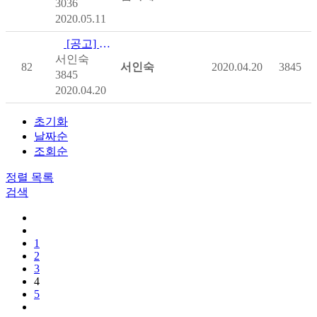
3036
2020.05.11
[공고] 「2020 척수장애인대회」 수상 후보자 공모
서인숙
82
서인숙
2020.04.20
3845
3845
2020.04.20
초기화
날짜순
조회순
정렬
목록
검색
1
2
3
4
5