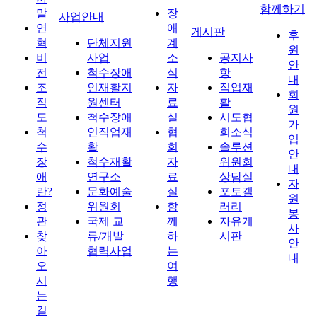
함께하기
말
장
사업안내
연
애
게시판
후
혁
단체지원
계
원
비
사업
소
공지사
안
전
척수장애
식
항
내
조
인재활지
자
직업재
회
직
원센터
료
활
원
도
척수장애
실
시도협
가
척
인직업재
협
회소식
입
수
활
회
솔루션
안
장
척수재활
자
위원회
내
애
연구소
료
상담실
자
란?
문화예술
실
포토갤
원
정
위원회
함
러리
봉
관
국제 교
께
자유게
사
찾
류/개발
하
시판
안
아
협력사업
는
내
오
여
시
행
는
길