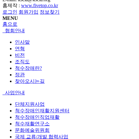
홈제작 :
www.fivetop.co.kr
로그인
회원가입
정보찾기
MENU
홈으로
협회안내
인사말
연혁
비전
조직도
척수장애란?
정관
찾아오시는길
사업안내
단체지원사업
척수장애인재활지원센터
척수장애인직업재활
척수재활연구소
문화예술위원회
국제 교류/개발 협력사업