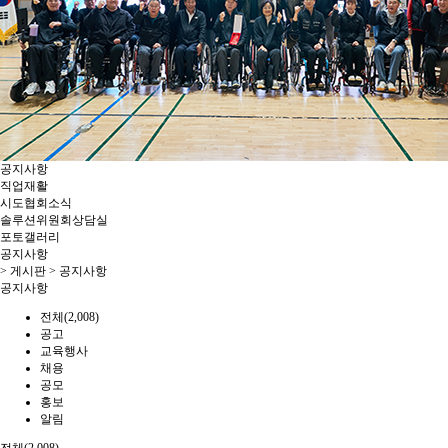
공지사항
직업재활
시도협회소식
솔루션위원회상담실
포토갤러리
공지사항
> 게시판 > 공지사항
공지사항
전체(2,008)
공고
교육행사
채용
공모
홍보
알림