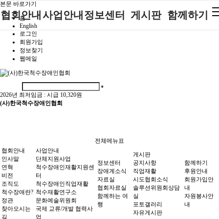
본문 바로가기
협회안내
사업안내
정보센터
게시판
함께하기
홈
English
로그인
인사말
단체지원사업
장애계소식
공지사항
후원안내
회원가입
정보찾기
연혁
척수장애인재
자료실
직업재활
회원가입안내
웹메일
활지원센터
비전
협회자료실
시도협회소식
자원봉사안내
척수장애인직
조직도
함께하는 여
솔루션위원회
업재활
행
상담실
2026년 최저임금 :
시급 10,320원
척수장애란?
척수재활연구
(사)한국척수장애인협회
포토갤러리
정관
소
자유게시판
찾아오시는길
문화예술위원
회
전체메뉴표
국제 교류/개
협회안내
사업안내
게시판
발 협력사업
인사말
단체지원사업
정보센터
공지사항
함께하기
연혁
척수장애인재활지원센
장애계소식
직업재활
후원안내
비전
터
자료실
시도협회소식
회원가입안
조직도
척수장애인직업재활
협회자료실
솔루션위원회상담
내
척수장애란?
척수재활연구소
함께하는 여
실
자원봉사안
정관
문화예술위원회
행
포토갤러리
내
찾아오시는
국제 교류/개발 협력사
자유게시판
길
업