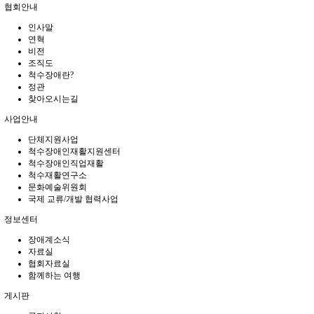
협회안내
인사말
연혁
비전
조직도
척수장애란?
정관
찾아오시는길
사업안내
단체지원사업
척수장애인재활지원센터
척수장애인직업재활
척수재활연구소
문화예술위원회
국제 교류/개발 협력사업
정보센터
장애계소식
자료실
협회자료실
함께하는 여행
게시판