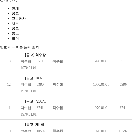
전체(2,008)
전체
공고
교육행사
채용
공모
홍보
알림
번호
제목
이름
날짜
조회
[공고] 척수장애 유형분리 필요성 관련 연구보고서 업로드
13
척수협
6511
척수협
1970.01.01
6511
1970.01.01
[공고] 2007 전국장애인단체 활동가대회 안내
12
척수협
6390
척수협
1970.01.01
6390
1970.01.01
[공고] "2007년 중증장애인하계심신수련대회" 주최 - 대구협…
11
척수협
6741
척수협
1970.01.01
6741
1970.01.01
[공고] 제4회 창원시장애인종합복지관장배 전국장애인생활체육대회 …
10
척수협
10597
척수협
1970.01.01
10597