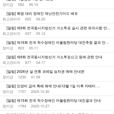
정미강
582
06.10
[알림] 폭염 대비 장애인 재난안전가이드 배포
최고관리자
622
06.02
[알림] 제9회 전국동시지방선거 거소투표 실시 관련 유의사항 안…
최고관리자
637
05.12
[알림] 제16회 전국 척수장애인 어울림한마당 대진추첨 결과 안…
정미강
823
05.11
[알림] 제9회 전국동시지방선거 거소투표신고 등에 관한 안내
최고관리자
877
04.17
[알림] 2026년 설 연휴 코레일 승차권 예매 안내문
정미강
1230
01.09
[알림] 요양비 급여 특례 해제 안내(12월 1일 이후 카테터 …
정미강
1707
2025.10.30
[알림] 제15회 전국 척수장애인 어울림한마당 대진결과 안내
정미강
1784
2025.10.27