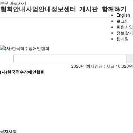
본문 바로가기
협회안내
사업안내
정보센터
게시판
함께하기
홈
English
로그인
인사말
단체지원사업
장애계소식
공지사항
후원안내
회원가입
정보찾기
연혁
척수장애인재
자료실
직업재활
회원가입안내
웹메일
활지원센터
비전
협회자료실
시도협회소식
자원봉사안내
척수장애인직
조직도
함께하는 여
솔루션위원회
업재활
행
상담실
척수장애란?
척수재활연구
포토갤러리
2026년 최저임금 :
시급 10,320원
정관
소
(사)한국척수장애인협회
자유게시판
찾아오시는길
문화예술위원
회
국제 교류/개
발 협력사업
공지사항